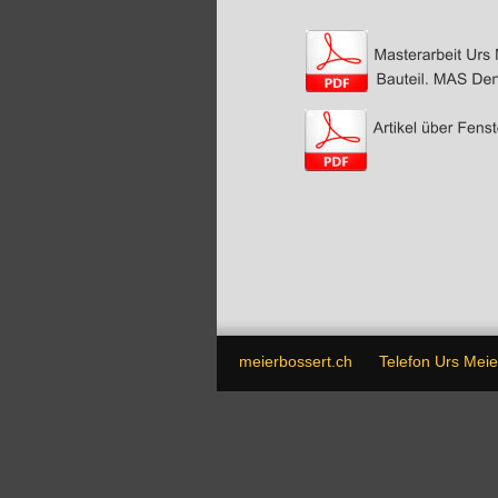
meierbossert.ch      Telefon Urs Mei